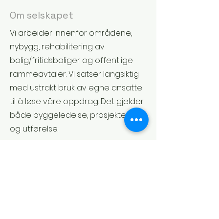
Om selskapet
Vi arbeider innenfor områdene,
nybygg, rehabilitering av
bolig/fritidsboliger og offentlige
rammeavtaler. Vi satser langsiktig
med ustrakt bruk av egne ansatte
til å løse våre oppdrag. Det gjelder
både byggeledelse, prosjektering
og utførelse.
Byggingeniør Einar Olsen AS har
startet opp flere nye og
spennende prosjekter, og ser nå
etter dyktige fagarbeidere, som
både kan jobbe selvstendig og