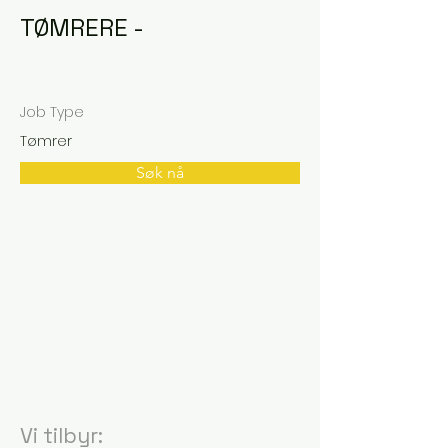
TØMRERE -
Job Type
Tømrer
Søk nå
Vi tilbyr: